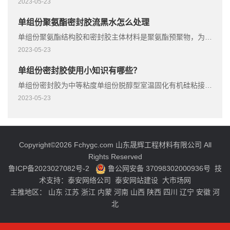
2023-05-23
单组份聚氨酯密封胶流黑水怎么处理
单组份聚氨酯结构胶和密封胶主体材料是聚氨酯预聚物，为化学高分子新材料。
2023-05-23
单组份密封胶使用小知识有哪些？
单组份密封胶为中等粘度单组份脱醇型室温固化有机硅粘接密封胶，粘接性好。
2023-05-23
Copyright©2026 Fchygc.com 山东晟辉工程材料有限公司 All
Rights Reserved
鲁ICP备2023027082号-2
鲁公网安备 37098302000936号
技
术支持：
泰安网络公司
泰安网站建设
大市场网
主推地区：
山东
江苏
浙江
内蒙
河南
山西
陕西
四川
辽宁
安徽
河
北