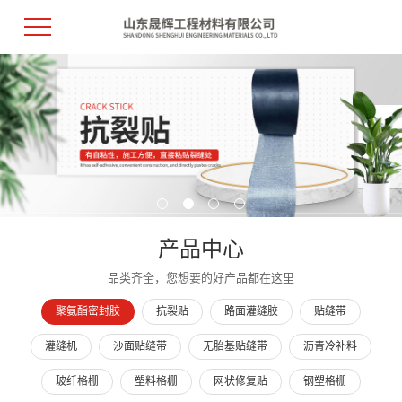
产品中心
品类齐全，您想要的好产品都在这里
聚氨酯密封胶
抗裂贴
路面灌缝胶
贴缝带
灌缝机
沙面贴缝带
无胎基贴缝带
沥青冷补料
玻纤格栅
塑料格栅
网状修复贴
钢塑格栅