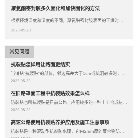
​聚氨酯密封胶多久固化和加快固化的方法
根据环境温度和湿度的不同，聚氨酯密封胶表面的干燥时间一般在20分钟到120分钟之间。
2023-05-23
常见问题
抗裂贴怎样用让路面更结实
当铺贴“抗裂贴”的部位，邻边高差大于1cm或坑洞较多时，需将该部位找平后再铺贴，防止铺贴在凹陷处的“抗裂贴”的遭到重力后损坏。
2023-05-23
在旧路罩面工程中抗裂贴效果怎么样
防裂贴也叫抗裂贴是目前公路上应用较多的一种土工合成材料。
2023-05-23
高速公路使用抗裂贴养护应用及施工注意事项
抗裂贴是一种滚动型抗裂防水膜，它由2mm厚的聚合物防水膜制成，并涂有0.3mm厚的抗皱和抗重型聚丙烯材料。