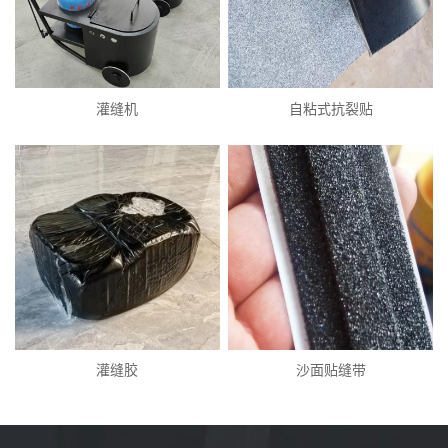
灌缝机
自粘式抗裂贴
灌缝胶
沙面贴缝带